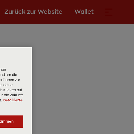
Zurück zur Website
Wallet
onen
und um die
ationen zur
ei deine
ch Klicken auf
ür die Zukunft
e.
Detaillierte
timmen