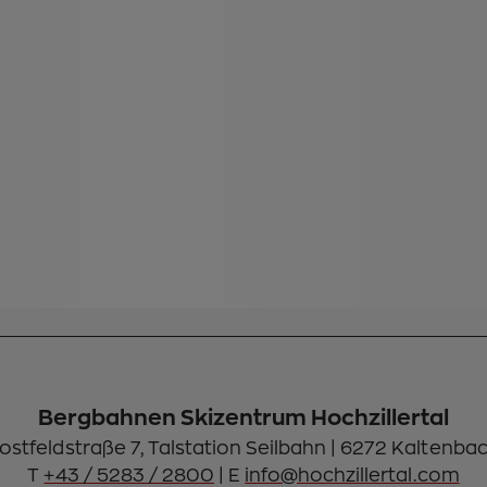
 vor hunderten Jahren ein Zentrum des
metalle abgebaut wurden. Lass Dich in
von einer einzigartigen Geschichte des
tgelegene Schaubergwerk Österreichs
beraubendem Panorama über den
Bergbahnen Skizentrum Hochzillertal
ostfeldstraße 7, Talstation Seilbahn | 6272 Kaltenba
T
+43 / 5283 / 2800
| E
info@hochzillertal.com