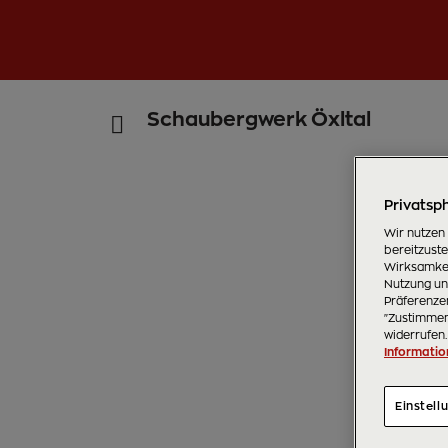
Schaubergwerk Öxltal
Privatsph
Wir nutzen
bereitzust
Wirksamkei
Nutzung uns
Präferenzen
"Zustimmen"
widerrufen.
Informatio
Einstell