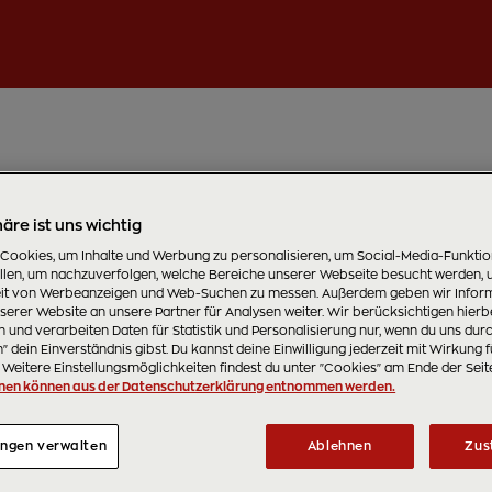
äre ist uns wichtig
 Cookies, um Inhalte und Werbung zu personalisieren, um Social-Media-Funkti
ellen, um nachzuverfolgen, welche Bereiche unserer Webseite besucht werden, 
t von Werbeanzeigen und Web-Suchen zu messen. Außerdem geben wir Inform
erer Website an unsere Partner für Analysen weiter. Wir berücksichtigen hierb
 und verarbeiten Daten für Statistik und Personalisierung nur, wenn du uns dur
 dein Einverständnis gibst. Du kannst deine Einwilligung jederzeit mit Wirkung f
 Weitere Einstellungsmöglichkeiten findest du unter "Cookies" am Ende der Seit
nen können aus der Datenschutzerklärung entnommen werden.
ungen verwalten
Ablehnen
Zus