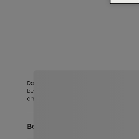
Das höchstgelegene Schaubergwerk Öster
bei atemberaubendem Panorama über den
erreichen.
Beschreibung